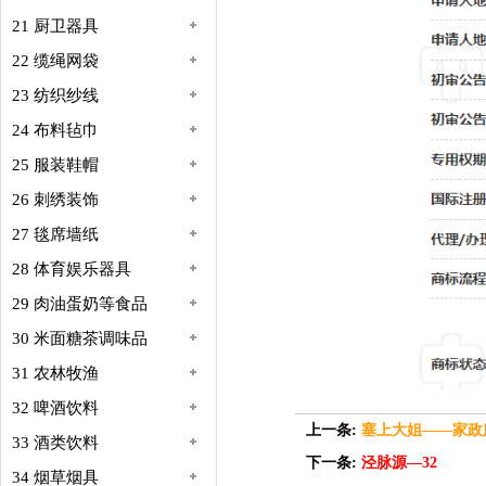
21 厨卫器具
22 缆绳网袋
23 纺织纱线
24 布料毡巾
25 服装鞋帽
26 刺绣装饰
27 毯席墙纸
28 体育娱乐器具
29 肉油蛋奶等食品
30 米面糖茶调味品
31 农林牧渔
32 啤酒饮料
上一条:
塞上大姐——家政
33 酒类饮料
下一条:
泾脉源—32
34 烟草烟具