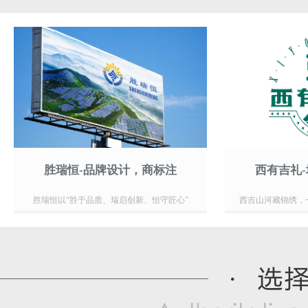
胜瑞恒-品牌设计，商标注
西有吉礼
胜瑞恒以“胜于品质、瑞启创新、恒守匠心”
西吉山河藏锦绣，