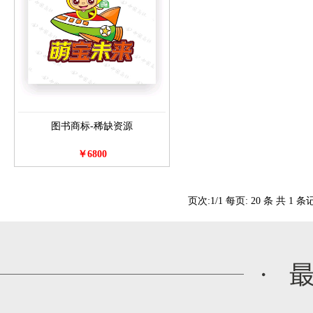
图书商标-稀缺资源
￥6800
页次:
1
/
1
每页:
20
条 共
1
条记