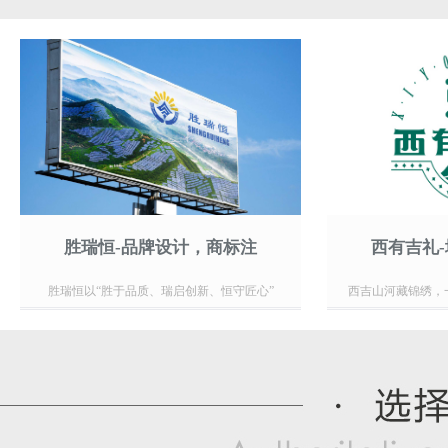
胜瑞恒-品牌设计，商标注
西有吉礼
胜瑞恒以“胜于品质、瑞启创新、恒守匠心”
西吉山河藏锦绣，