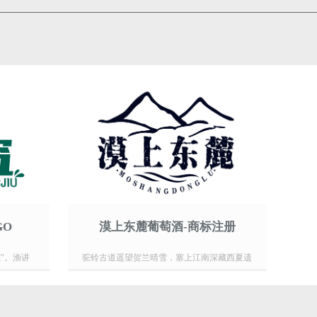
GO
漠上东麓葡萄酒-商标注册
"。渔讲
驼铃古道遥望贺兰晴雪，塞上江南深藏西夏遗