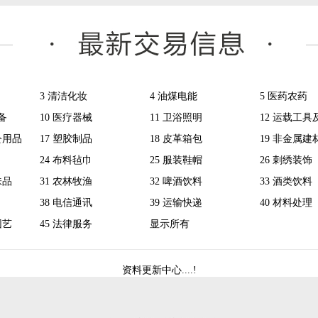
3 清洁化妆
4 油煤电能
5 医药农药
备
10 医疗器械
11 卫浴照明
12 运载工具
公用品
17 塑胶制品
18 皮革箱包
19 非金属建
24 布料毡巾
25 服装鞋帽
26 刺绣装饰
味品
31 农林牧渔
32 啤酒饮料
33 酒类饮料
38 电信通讯
39 运输快递
40 材料处理
园艺
45 法律服务
显示所有
资料更新中心....!