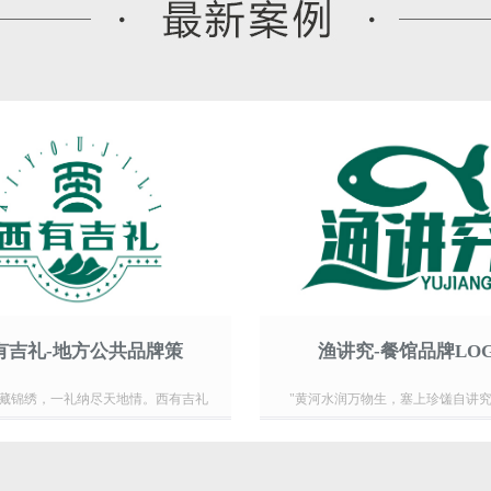
有吉礼-地方公共品牌策
渔讲究-餐馆品牌LO
藏锦绣，一礼纳尽天地情。西有吉礼
"黄河水润万物生，塞上珍馐自讲究