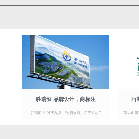
胜瑞恒-品牌设计，商标注
西
胜瑞恒以“胜于品质、瑞启创新、恒守匠心”
西吉山河