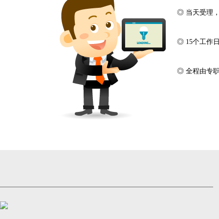
◎ 当天受理
◎ 15个工
◎ 全程由专