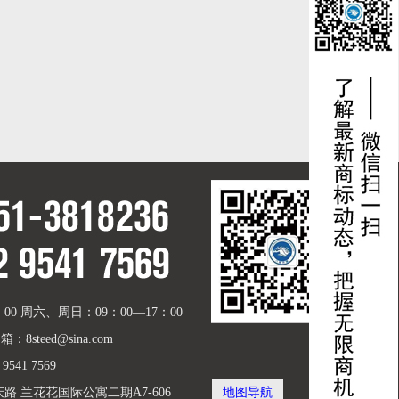
00 周六、周日：09：00—17：00
箱：8steed@sina.com
9541 7569
路 兰花花国际公寓二期A7-606
地图导航